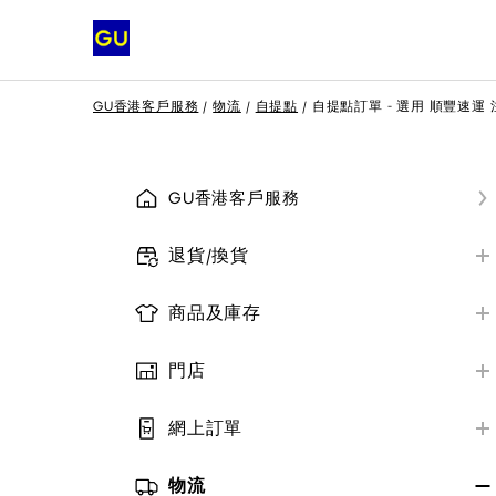
GU香港客戶服務
物流
自提點
自提點訂單 - 選用 順豐速運
GU香港客戶服務
退貨/換貨
退換貨政策
商品及庫存
實體店舖
商品庫存及資料
官網購買
門店
售後服務
門店位置及營業時間
GU 大量購買
網上訂單
門店服務
網上購物須知
商品評價
付款方式
物流