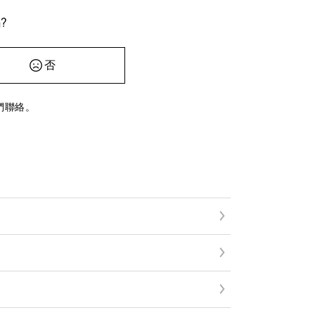
?
否
們聯絡。