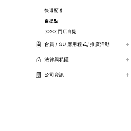
訂單狀態及更改
快遞配送
自提點
(O2O)門店自提
會員 / GU 應用程式/ 推廣活動
會員帳戶管理
法律與私隱
推廣活動及優惠劵
私隱保護
電子報
公司資訊
條款及細則
關於GU
StyleHint
技術相關