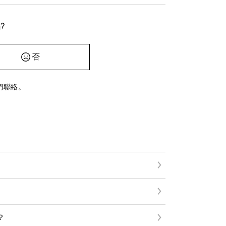
?
否
們聯絡。
？