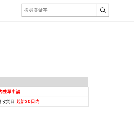
鐘內整單申請
提收貨日
起計30日内