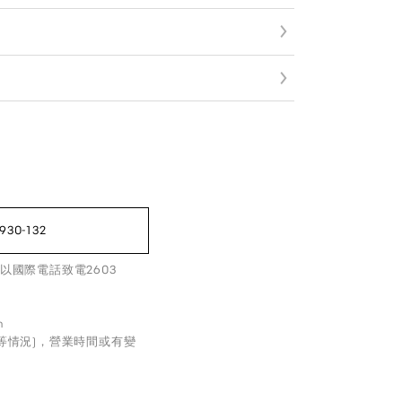
930-132
以國際電話致電2603
m
等情況)，營業時間或有變