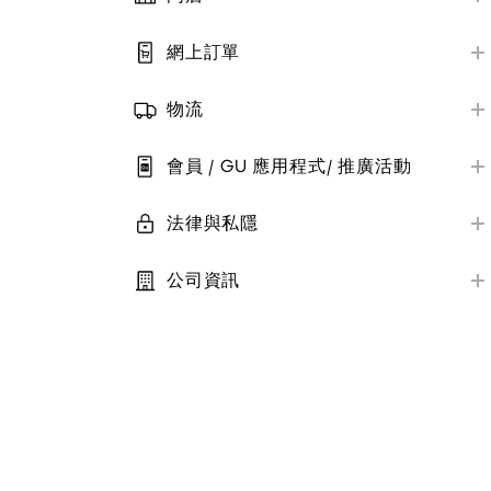
售後服務
門店位置及營業時間
GU 大量購買
網上訂單
門店服務
網上購物須知
商品評價
付款方式
物流
訂單狀態及更改
快遞配送
會員 / GU 應用程式/ 推廣活動
自提點
會員帳戶管理
(O2O)門店自提
法律與私隱
推廣活動及優惠劵
私隱保護
電子報
公司資訊
條款及細則
關於GU
StyleHint
技術相關