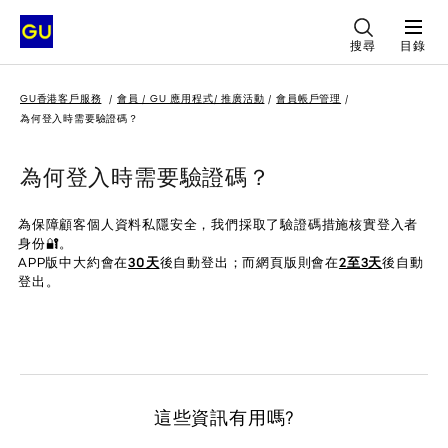
搜尋
目錄
GU香港客戶服務
會員 / GU 應用程式/ 推廣活動
會員帳戶管理
為何登入時需要驗證碼？
為何登入時需要驗證碼？
為保障顧客個人資料私隱安全，我們採取了驗證碼措施核實登入者
身份🔐。
APP版中大約會在
30天
後自動登出；而網頁版則會在
2至3天
後自動
登出。
這些資訊有用嗎?