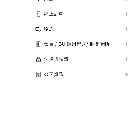
售後服務
門店位置及營業時間
GU 大量購買
網上訂單
門店服務
網上購物須知
商品評價
付款方式
物流
訂單狀態及更改
快遞配送
會員 / GU 應用程式/ 推廣活動
自提點
會員帳戶管理
(O2O)門店自提
法律與私隱
推廣活動及優惠劵
私隱保護
電子報
公司資訊
條款及細則
關於GU
StyleHint
技術相關