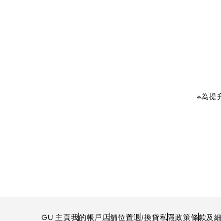
※為提
GU 主頁
我的帳戶
店舖位置
退/換貨
私隱政策
條款及